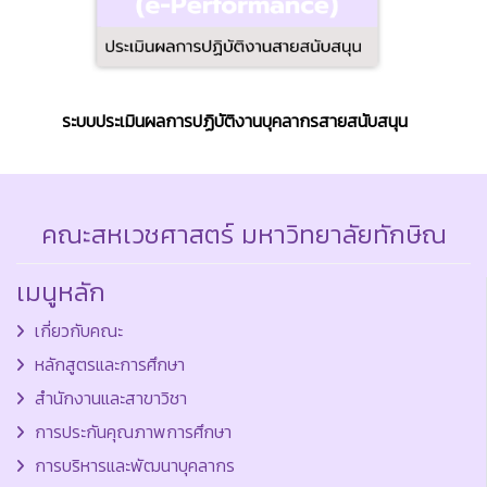
ระบบประเมินผลการปฏิบัติงานบุคลากรสายสนับสนุน
คณะสหเวชศาสตร์ มหาวิทยาลัยทักษิณ
เมนูหลัก
เกี่ยวกับคณะ
หลักสูตรและการศึกษา
สำนักงานและสาขาวิชา
การประกันคุณภาพการศึกษา
การบริหารและพัฒนาบุคลากร