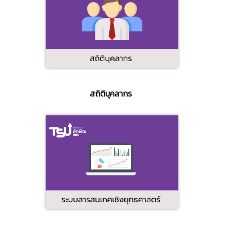
สถิติบุคลากร