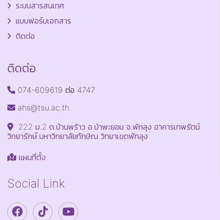
ระบบสารสนเทศ
แบบฟอร์มเอกสาร
ติดต่อ
ติดต่อ
074-609619 ต่อ 4747
ahs@tsu.ac.th
222 ม.2 ต.บ้านพร้าว อ.ป่าพะยอม จ.พัทลุง อาคารเทพรัตน์
วิทยารักษ์ มหาวิทยาลัยทักษิณ วิทยาเขตพัทลุง
แผนที่ตั้ง
Social Link