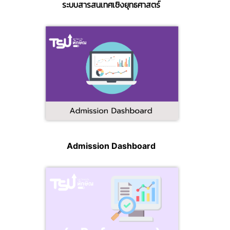
ระบบสารสนเทศเชิงยุทธศาสตร์
Admission Dashboard