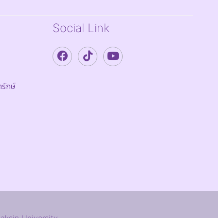
Social Link
รักษ์
haksin University