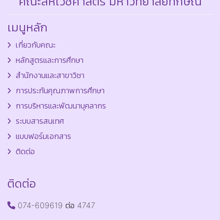
คณะสหเวชศาสตร์ มหาวิทยาลัยทักษิณ
เมนูหลัก
เกี่ยวกับคณะ
หลักสูตรและการศึกษา
สำนักงานและสาขาวิชา
การประกันคุณภาพการศึกษา
การบริหารและพัฒนาบุคลากร
ระบบสารสนเทศ
แบบฟอร์มเอกสาร
ติดต่อ
ติดต่อ
074-609619 ต่อ 4747