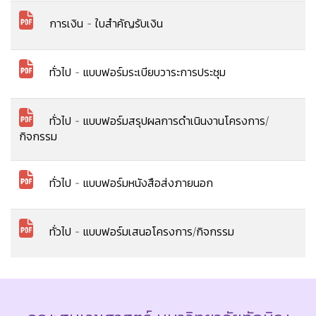
การเงิน - ใบสำคัญรับเงิน
ทั่วไป - แบบฟอร์มระเบียบวาระการประชุม
ทั่วไป - แบบฟอร์มสรุปผลการดำเนินงานโครงการ/
กิจกรรม
ทั่วไป - แบบฟอร์มหนังสือส่งภายนอก
ทั่วไป - แบบฟอร์มเสนอโครงการ/กิจกรรม