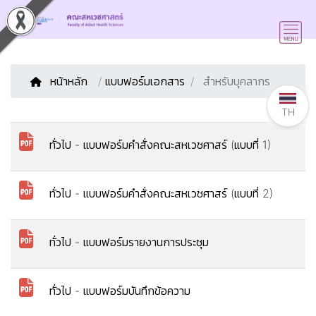
หน้าหลัก
/
แบบฟอร์มเอกสาร
สำหรับบุคลากร
TH
ทั่วไป - แบบฟอร์มคำสั่งคณะสหเวชศาสร์ (แบบที่ 1)
ทั่วไป - แบบฟอร์มคำสั่งคณะสหเวชศาสร์ (แบบที่ 2)
ทั่วไป - แบบฟอร์มรายงานการประชุม
ทั่วไป - แบบฟอร์มบันทึกข้อความ